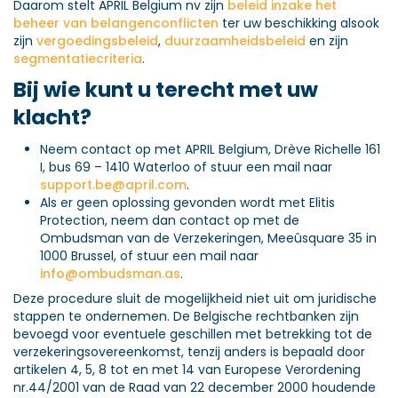
Daarom stelt APRIL Belgium nv zijn
beleid inzake het
beheer van belangenconflicten
ter uw beschikking alsook
zijn
vergoedingsbeleid
,
duurzaamheidsbeleid
en zijn
segmentatiecriteria
.
Bij wie kunt u terecht met uw
klacht?
Neem contact op met APRIL Belgium, Drève Richelle 161
I, bus 69 – 1410 Waterloo of stuur een mail naar
support.be@april.com
.
Als er geen oplossing gevonden wordt met Elitis
Protection, neem dan contact op met de
Ombudsman van de Verzekeringen, Meeûsquare 35 in
1000 Brussel, of stuur een mail naar
info@ombudsman.as
.
Deze procedure sluit de mogelijkheid niet uit om juridische
stappen te ondernemen. De Belgische rechtbanken zijn
bevoegd voor eventuele geschillen met betrekking tot de
verzekeringsovereenkomst, tenzij anders is bepaald door
artikelen 4, 5, 8 tot en met 14 van Europese Verordening
nr.44/2001 van de Raad van 22 december 2000 houdende